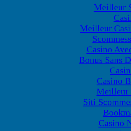
Meilleur 
Casi
Meilleur Casi
Scommesse
Casino Ave
Bonus Sans D
Casin
Casino B
Meilleur
Siti Scomme
Bookma
Casino 