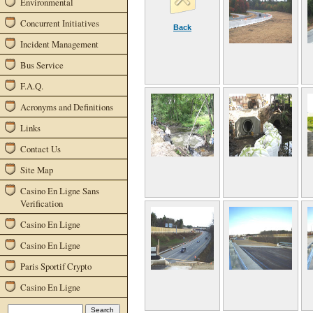
Environmental
Concurrent Initiatives
Back
Incident Management
Bus Service
F.A.Q.
Acronyms and Definitions
Links
Contact Us
Site Map
Casino En Ligne Sans
Verification
Casino En Ligne
Casino En Ligne
Paris Sportif Crypto
Casino En Ligne