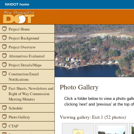
Project Home
Project Background
Project Overview
Alternatives Evaluated
Project Details/Maps
Construction Email
Notifications
Photo Gallery
Fact Sheets, Newsletters and
Right of Way Commission
Meeting Minutes
Click a folder below to view a photo gal
clicking 'next' and 'previous' at the top o
Schedule
Viewing gallery: Exit 1 (52 photos)
Photo Gallery
CTAP