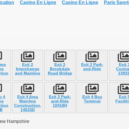
ication
Casino En Ligne
Casino En Ligne
Paris Sport
Area
Exit 2
Exit 2
Exit 2 Park-
Exit 
ne
Interchange
Brookdale
and-Ride
Contra
tion
and Mainline
Road Bridge
13933
o 4
Exit 4 Area
Exit 3 Park-
Exit 4 Bus
Exit 
ne
Mainline
and-Ride
Terminal
Facilit
tion
Construction,
10418H
3B
14633D
 New Hampshire