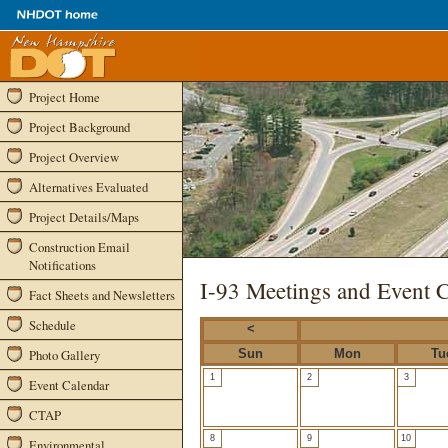
Project Home
Project Background
Project Overview
Alternatives Evaluated
Project Details/Maps
Construction Email
Notifications
I-93 Meetings and Event 
Fact Sheets and Newsletters
Schedule
<
Sun
Mon
Tu
Photo Gallery
1
2
3
Event Calendar
CTAP
8
9
10
Environmental