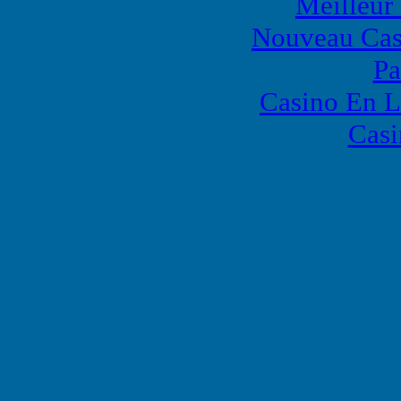
Meilleur
Nouveau Cas
Pa
Casino En L
Casi